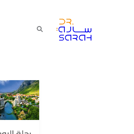
خطي
لى
لمحتوى
رحلة
البوسنة
احداثيات
بعض
الاماكن
رحلة البو