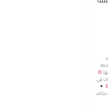
ه
خطا،
نها
ت في
بجانب